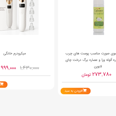
وی صورت مناسب پوست های چرب
میکرودرم خانگی
ه آلوئه ورا و عصاره برگ درخت چای
لابورن
999,000
1,430,000
ت
273,780
تومان
افزودن به سبد