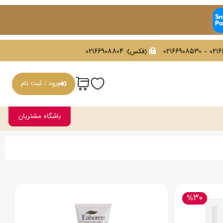
021669086
(فکس):
02166908804
ورود / ثبت نام
باشگاه مشتریان
%30