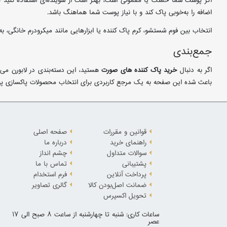
اگر پوست شما خشک یا معمولی است، بهتر است از شوینده‌ای استفاده کنید 
اضافه را به‌خوبی پاک کند و با نیاز پوست شما هماهنگ باشد.
انتخاب بین فوم شستشو، کرم پاک کننده یا ابزارهایی مانند میکرودرم خانگی، ب
جمع‌بندی
اگر به دنبال
خرید پاک کننده های صورت
هستید، این دسته‌بندی در لابورن می
باعث شده این صفحه به یک مرجع کاربردی برای انتخاب محصولات پاکسازی پ
قوانین و مقررات
صفحه اصلی
راهنمای خرید
درباره ما
سوالات متداول
چشم انداز
پشتیبانی
تماس با ما
پرداخت آنلاین
فرم استخدام
ضمانت اصل‌بودن کالا
گالری تصاویر
تحویل اکسپرس
ساعات کاری: شنبه تا چهارشنبه از ساعت 8 صبح الی 17
عصر