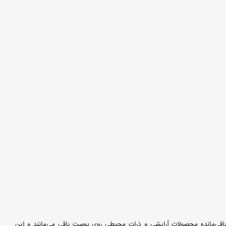
 باقی‌مانده محصولات آرایشی و ذرات محیطی روی پوست باقی می‌مانند و این