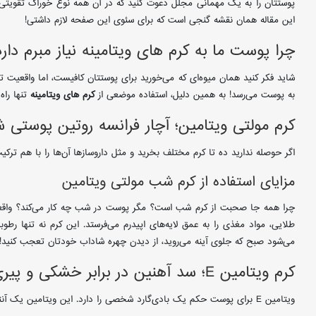
پوستتان را به یک مهمانی مجلل دعوت کنید که در آن همه نوع خوراک تقویتی س
این مقاله همان نقشه گنجی است که برای سئوی این صفحه لازم داشتی!
چرا پوست ما به کرم های ویتامینه نیاز مبرم دارد
شاید فکر کنید همان میوه‌ای که می‌خورید برای پوستتان کافیست، اما واقعیت ت
به پوست می‌رسد! به همین دلیل، استفاده موضعی از
کرم های ویتامینه
تنها راه
کرم مولتی ویتامین؛ آچار فرانسه روتین پوستی ش
اگر حوصله ندارید ده تا کرم مختلف بخرید و مثل داروسازها آن‌ها را با هم ترکی
مزایای استفاده از کرم شب مولتی ویتامین
چرا همه جا صحبت از کرم شب است؟ مگر پوست در شب چه کار می‌کند؟ واقعی
طلایی، مواد مغذی را به عمق لایه‌های اپیدرم می‌فرستد. این کرم نه تنها رط
می‌شود صبح که جلوی آینه می‌روید، از دیدن چهره شاداب خودتان تعجب کنید!
کرم ویتامین E؛ سد آهنین در برابر خشکی و پیری
ویتامین E برای پوست حکم یک بادی‌گارد شخصی را دارد. این ویتامین یک آنتی‌اکسیدان قوی است که رادیکال‌های آزاد (همان موجودات ریزی که باعث چروک می‌شوند) را ضربه فنی می‌کند.