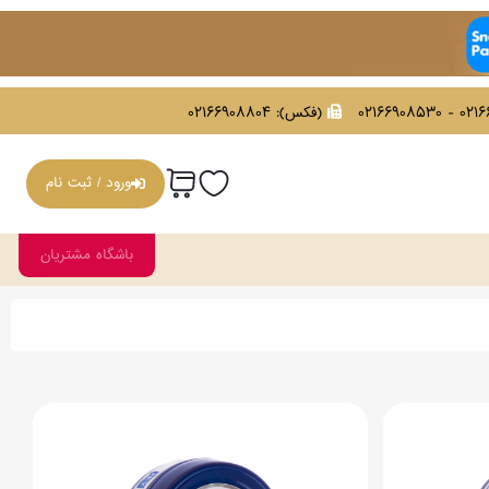
021669086
(فکس):
02166908804
ورود / ثبت نام
باشگاه مشتریان