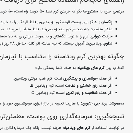
راهنمای گام‌به‌گام استفاده صحیح برای دریافت ح
مرتضی جان، به مشتری‌ها بگو که خریدن کرم فقط ۵۰ درصد راه است؛ ۵۰ درصد بقیه به نحوه استفاده برمی‌گردد:
پاکسازی:
هرگز روی پوست آلوده کرم نزنید؛ چون فقط آلودگی را به خورد
مقدار مناسب:
لایه ضخیم کرم معجزه نمی‌کند؛ فقط منافذ را می‌بندد. 
حرکات دورانی:
کرم را با نوک انگشتان و به صورت دورانی رو به بالا ماس
تداوم:
ویتامین‌ها آمپول نیستند که نیم ساعته اثر کنند؛ حداقل ۲۸ روز (یک دوره بازسازی سلولی) به آن‌ها زمان بدهید.
چگونه بهترین کرم ویتامینه را متناسب با نیازما
انتخاب بین
کرم های ویتامینه
به هدف شما بستگی دارد:
اگر هدف
جوانسازی و پیشگیری
است: کرم شب مولتی ویتامین.
اگر هدف
رفع خشکی و لطافت
است: کرم ویتامین E.
اگر هدف
شفافیت و رفع کدری
است: کرم ویتامین C.
محصولات برند جی (لابورن) با سال‌ها تجربه در بازار ایران، فرمولاسیون خود را
نتیجه‌گیری: سرمایه‌گذاری روی پوست، مطمئن‌تری
در نهایت، استفاده از
کرم های ویتامینه