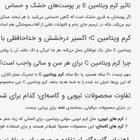
تاثیر کرم ویتامین E بر پوست‌های خشک و حساس
اگر پوستتان به قدری خشک است که گاهی احساس می‌کنید با هر لبخند ممکن
نرم می‌کند، بلکه در ترمیم جای زخم و التهابات ناشی از آفتاب‌سوختگی هم استاد است. کرم کاسه‌ای ویتامین E جی، با بافت غنی خود، یک انتخاب عالی ب
کرم ویتامین C؛ اکسیر درخشش و خداحافظی با لک‌ها
ویتامین C مثل یک نورافکن عمل می‌کند؛ هر جا تیرگی و لک باشد، آن را روشن می‌کند. این ویتامین دشمن خونی ملانین‌های اضافی است که باعث ایجاد لک‌های قهوه‌ای می‌شوند.
چرا کرم ویتامین C برای هر سن و سالی واجب است؟
مهم نیست ۲۰ ساله هستید یا ۵۰ ساله؛
کرم ویتامین C
که این روزها خیلی مد شده را به شما هدیه بدهد. کرم ویتامین C جی مخصوص پوست‌های خشک و نرمال، علاوه بر روشن‌کنندگی، آبرسانی بسیار خوبی هم دارد که از ایجاد چروک‌های ریز جلوگیری می‌کند.
تفاوت محصولات تیوبی و کاسه‌ای؛ کدام برای شم
در دنیای محصولات مراقبتی، بسته‌بندی فقط برای زیبایی نیست.
کرم های تیوبی:
مثل کرم تیوبی مولتی ویتامین، برای کسانی که زیاد سفر می
کرم های کاسه‌ای:
این محصولات معمولاً غلیظ‌تر هستند و برای استفاده طولانی‌مدت در خانه ا