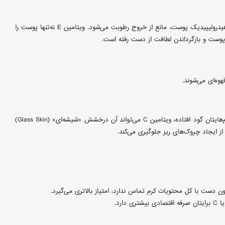
حلال مشکلات شماست. این کرم با تقویت لایه هیدرولیپیدیک پوست، مانع از خروج رطوبت می‌شود. ویتامین E نه‌تنها پوست را
با تحریک سنتز کلاژن، پوست را سفت و استوار نگه می‌دارد. اگر حس می‌کنید پوستتان کدر شده یا زیر چشم‌هایتان گود افتاده، ویتامین C می‌تواند آن درخشش «شیشه‌ای» (Glass Skin)
ن دست با کل محتویات کرم تماس ندارد، امتیاز بالاتری می‌گیرد.