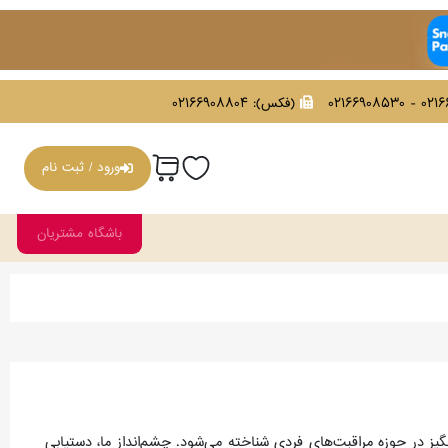
021669086
(فکس):
02166908804
ورود / ثبت نام
باشگاه مشتریان
انگیز در حوزه مراقبت‌های فردی شناخته می‌شود. چشم‌انداز ما، دستیابی