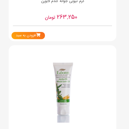
کرم تیوبی جوانه گندم لابورن
263,250
تومان
افزودن به سبد