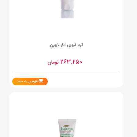
کرم تیوبی انار لابورن
263,250
تومان
افزودن به سبد