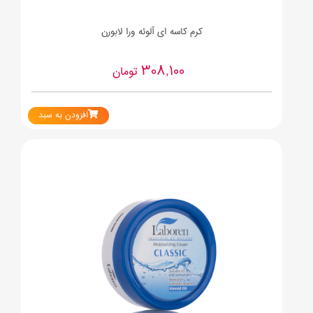
کرم کاسه ای آلوئه ورا لابورن
308,100
تومان
افزودن به سبد