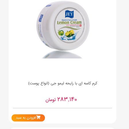
کرم کاسه ای با رایحه لیمو جی (انواع پوست)
283,140
تومان
افزودن به سبد