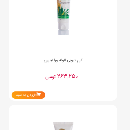
کرم تیوبی آلوئه ورا لابورن
263,250
تومان
افزودن به سبد