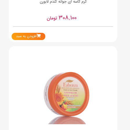
کرم کاسه ای جوانه گندم لابورن
308,100
تومان
افزودن به سبد