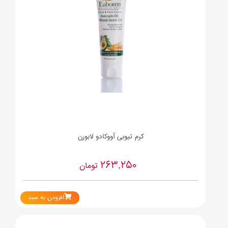
کرم تیوبی آووکادو لابورن
263,250
تومان
افزودن به سبد