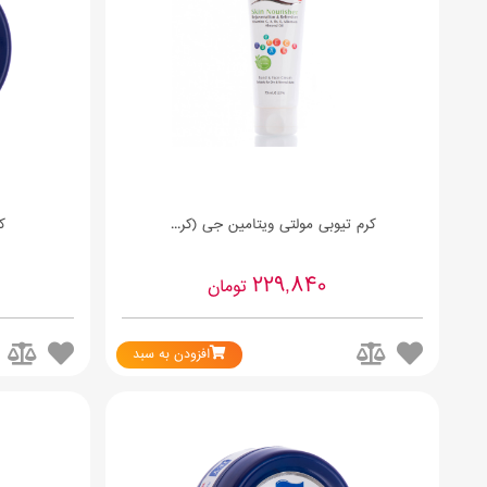
کرم تیوبی مولتی ویتامین جی (کر...
ک
229,840
تومان
افزودن به سبد