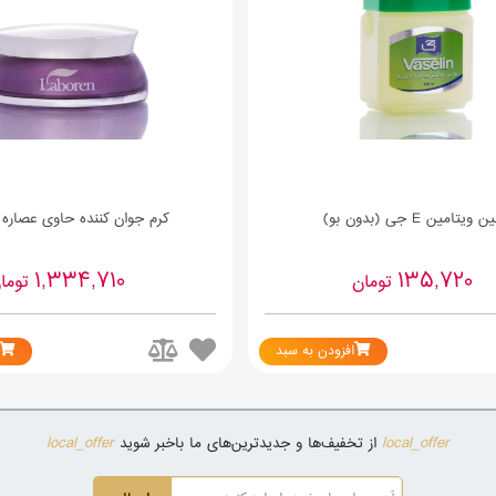
 ویتامین E جی (بدون بو)
کرم جوان کننده حاوی عصاره 
1,334,710
135,720
تومان
توما
افزودن به سبد
local_offer
local_offer
از تخفیف‌ها و جدیدترین‌های ما باخبر شوید