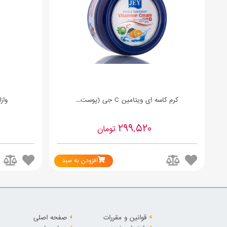
کرم کاسه ای ویتامین C جی (پوست...
وازلین
299,520
تومان
افزودن به سبد
قوانین و مقررات
صفحه اصلی