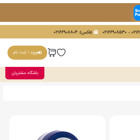
021669086
(فکس):
02166908804
ورود / ثبت نام
باشگاه مشتریان