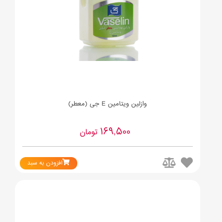
وازلین ویتامین E جی (معطر)
169,500
تومان
افزودن به سبد