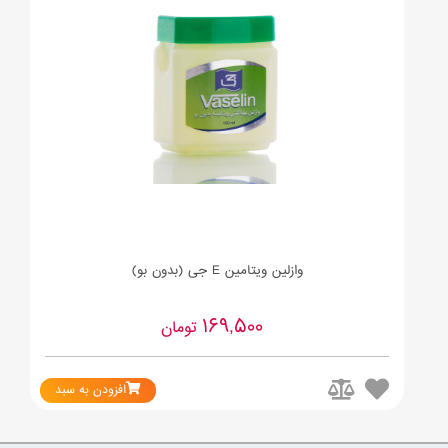
وازلین ویتامین E جی (بدون بو)
169,500
تومان
افزودن به سبد