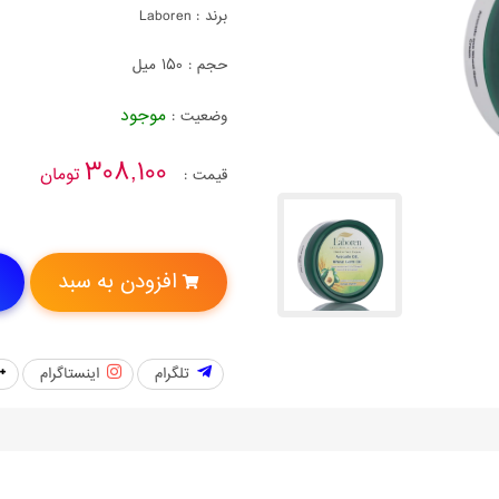
برند :
Laboren
حجم :
150 میل
موجود
وضعیت :
308,100
تومان
قیمت :
افزودن به سبد
تلگرام
اینستاگرام