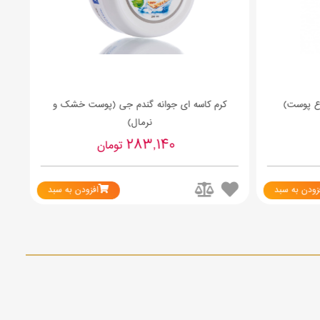
ع پوست)
کرم کاسه ای جوانه گندم جی (پوست خشک و
ک
نرمال)
283,140
تومان
زودن به سبد
افزودن به سبد