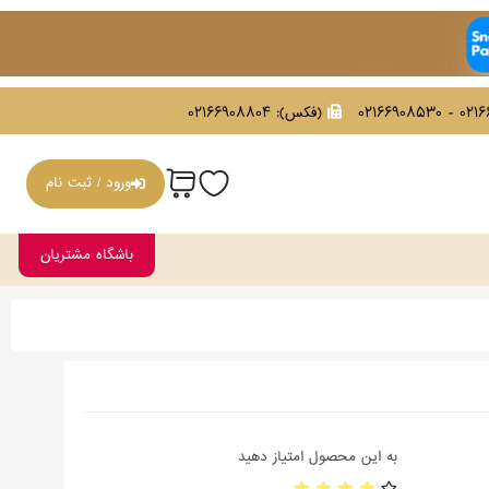
021669086
(فکس):
02166908804
ورود / ثبت نام
باشگاه مشتریان
به این محصول امتیاز دهید