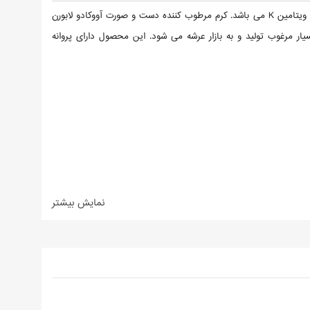
آووکادو از جمله گیاهانی بوده که برای سلامتی پوست بسیار مفید بوده و حاوی ویتامین های ضروری پوست از جمله ویتامین های گروه B، ویتامین E و ویتامین K می باشد. کرم مرطوب کننده دست و صورت آووکادو لابورن
یار مرغوب تولید و به بازار عرشه می شود. این محصول دارای پروانه
نمایش بیشتر