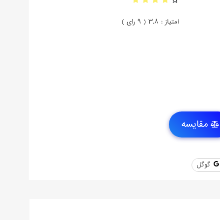
امتیاز : 3.8 ( 9 رای )
مقایسه
گوگل