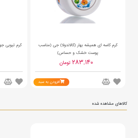
کرم کاسه ای همیشه بهار (کالاندولا) جی (مناسب
کرم تیوبی ج
پوست خشک و حساس)
283,140
تومان
د
افزودن به سبد
کالاهای مشاهده شده