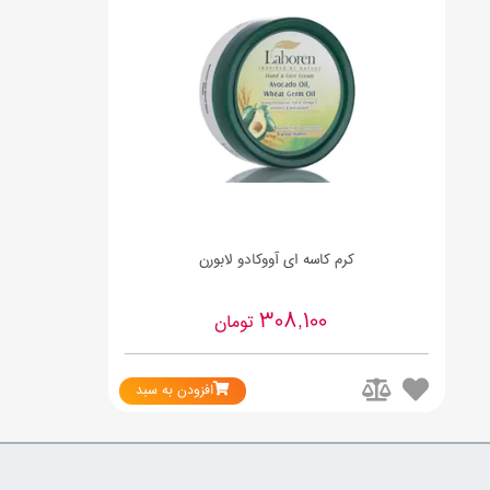
کرم کاسه ای آووکادو لابورن
308,100
تومان
افزودن به سبد