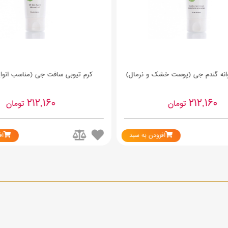
وانه گندم جی (پوست خشک و نرمال)
کرم تیوبی سافت جی (مناسب انوا
212,160
212,160
تومان
تومان
افزودن به سبد
اف