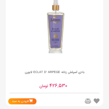
بادی اسپلش زنانه ECLAT D' ARPEGE لابورن
426,530
تومان
افزودن به سبد