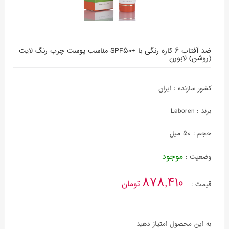
ضد آفتاب 6 کاره رنگی با +SPF50 مناسب پوست چرب رنگ لایت
(روشن) لابورن
کشور سازنده :
ایران
برند :
Laboren
حجم :
50 میل
موجود
وضعیت :
878,410
تومان
قیمت :
به این محصول امتیاز دهید