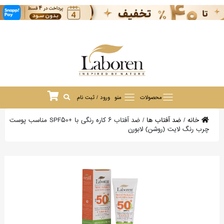
محصولات
منو
ورود / ثبت نام
خانه
/
ضد آفتاب ها
/
ضد آفتاب 6 کاره رنگی با +SPF50 مناسب پوست
چرب رنگ لایت (روشن) لابورن