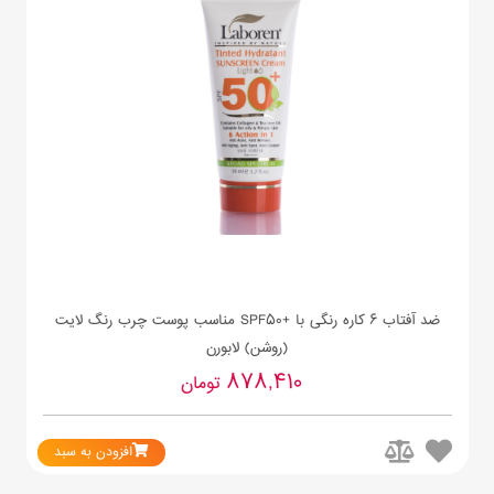
ضد آفتاب 6 کاره رنگی با +SPF50 مناسب پوست چرب رنگ لایت
(روشن) لابورن
878,410
تومان
افزودن به سبد